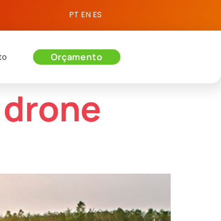
PT
EN
ES
Orçamento
to
 drone