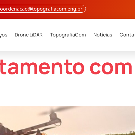
 coordenacao@topografiacom.eng.br
iços
Drone LiDAR
TopografiaCom
Notícias
Conta
ntamento com
 nos levantamentos topográficos