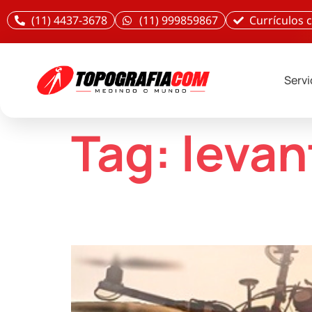
(11) 4437-3678
(11) 999859867
Currículos
Serv
Tag:
leva
Drone com tecnologia LiDAR, mais precisão