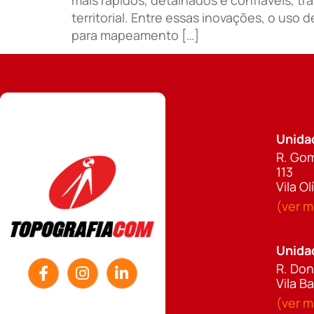
territorial. Entre essas inovações, o u
para mapeamento […]
Unida
R. Gom
113
Vila O
(ver 
Unida
R. Don
Vila B
(ver 