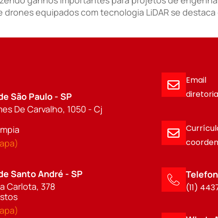
so de drones equipados com tecnologia LiDAR se desta
Email
diretor
de São Paulo - SP
es De Carvalho, 1050 - Cj
Currícul
límpia
coorden
mapa)
de Santo André - SP
Telefo
a Carlota, 378
(11) 44
astos
mapa)