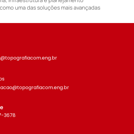
ca como uma das soluções mais avançadas
ia@topografiacom.eng.br
os
acao@topografiacom.eng.br
ne
37-3678