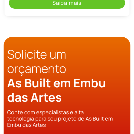
Saiba mais
Solicite um
orçamento
As Built em Embu
das Artes
Conte com especialistas e alta
tecnologia para seu projeto de As Built em
Embu das Artes