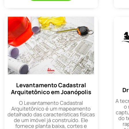
Levantamento Cadastral
Dr
Arquitetônico em Joanópolis
A tec
O Levantamento Cadastral
o
Arquitetônico é um mapeamento
captu
detalhado das características físicas
do t
de um imóvel já construído. Ele
ra
fornece planta baixa, cortes e