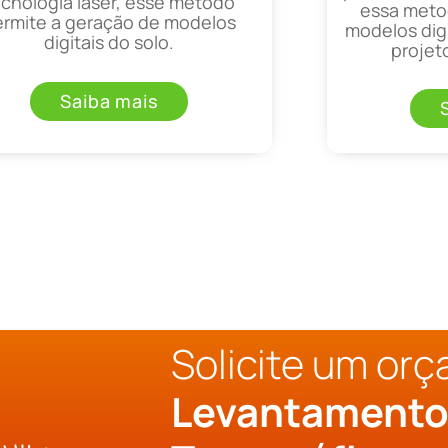
ecnologia laser, esse método
essa metod
ermite a geração de modelos
modelos digi
digitais do solo.
projet
Saiba mais
Solicite um or
Levantament