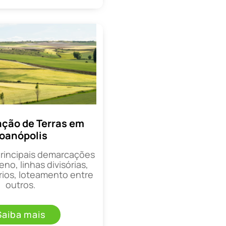
ção de Terras em
oanópolis
principais demarcações
eno, linhas divisórias,
rios, loteamento entre
outros.
Saiba mais