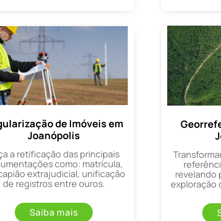
ularização de Imóveis em
Georref
Joanópolis
J
ça a retificação das principais
Transforma
umentações como: matrícula,
referênci
apião extrajudicial, unificação
revelando 
de registros entre ouros.
exploração d
Saiba mais