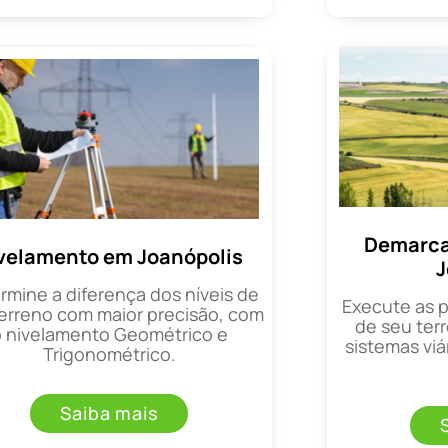
Demarca
velamento em Joanópolis
J
rmine a diferença dos níveis de
Execute as 
erreno com maior precisão, com
de seu terr
o nivelamento Geométrico e
sistemas viá
Trigonométrico.
Saiba mais