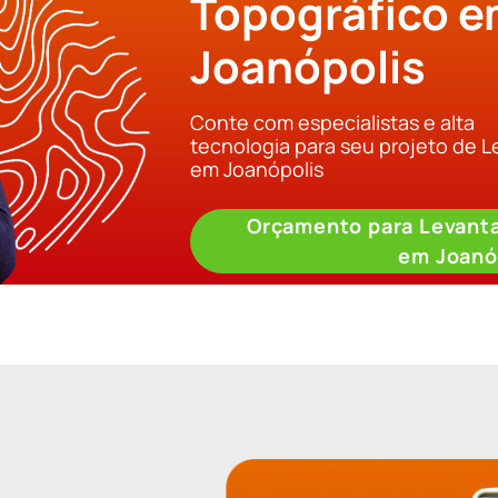
Topográfico 
Joanópolis
Conte com especialistas e alta
tecnologia para seu projeto de 
em Joanópolis
Orçamento para Levant
em Joanó