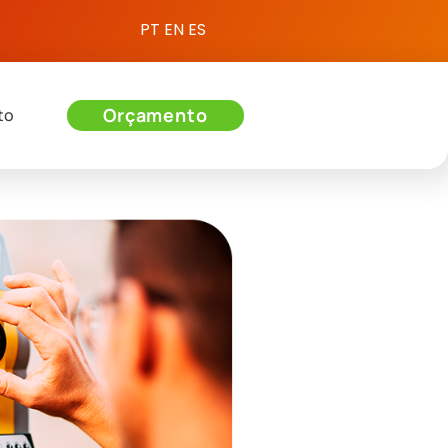
PT
EN
ES
Orçamento
to