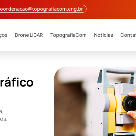
 coordenacao@topografiacom.eng.br
iços
Drone LiDAR
TopografiaCom
Notícias
Conta
ráfico
a,
ços.