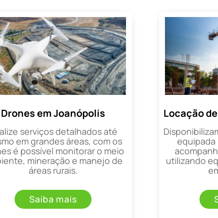
Drones em Joanópolis
Locação de
alize serviços detalhados até
Disponibiliza
mo em grandes áreas, com os
equipada 
es é possível monitorar o meio
acompanha
iente, mineração e manejo de
utilizando 
áreas rurais.
em
Saiba mais