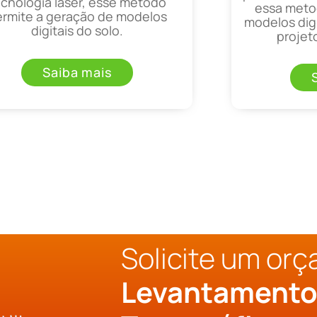
ecnologia laser, esse método
essa metod
ermite a geração de modelos
modelos digi
digitais do solo.
projet
Saiba mais
Solicite um or
Levantament