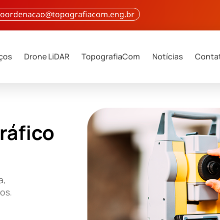
 coordenacao@topografiacom.eng.br
iços
Drone LiDAR
TopografiaCom
Notícias
Conta
ráfico
a,
ços.