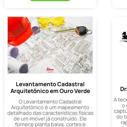
Levantamento Cadastral
Dr
Arquitetônico em Ouro Verde
A tec
O Levantamento Cadastral
o
Arquitetônico é um mapeamento
captu
detalhado das características físicas
do t
de um imóvel já construído. Ele
ra
fornece planta baixa, cortes e