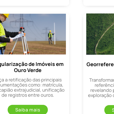
ularização de Imóveis em
Georrefer
Ouro Verde
ça a retificação das principais
Transforma
umentações como: matrícula,
referênci
apião extrajudicial, unificação
revelando 
de registros entre ouros.
exploração d
Saiba mais