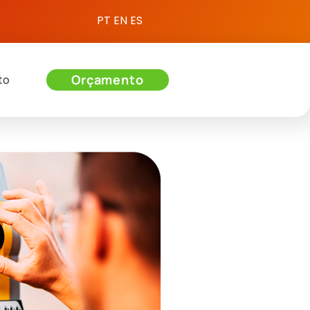
PT
EN
ES
Orçamento
to