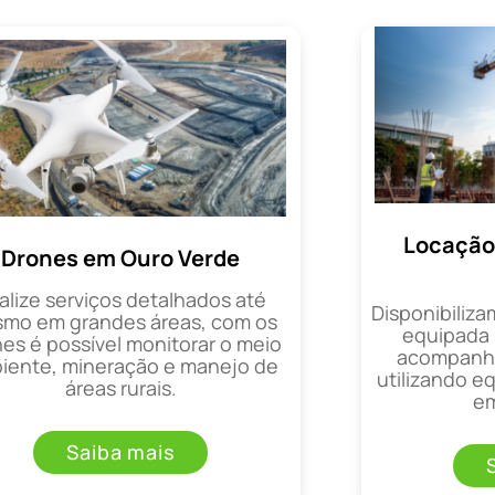
Locação
Drones em Ouro Verde
alize serviços detalhados até
Disponibiliza
mo em grandes áreas, com os
equipada 
es é possível monitorar o meio
acompanha
iente, mineração e manejo de
utilizando 
áreas rurais.
em
Saiba mais