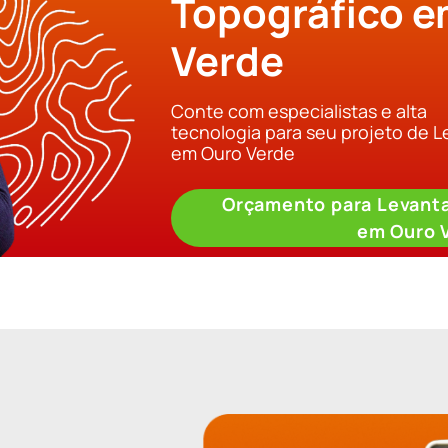
Topográfico e
Verde
Conte com especialistas e alta
tecnologia para seu projeto de 
em Ouro Verde
Orçamento para Levant
em Ouro 