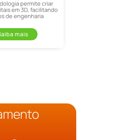
ologia permite criar
tais em 3D, facilitando
os de engenharia
Saiba mais
çamento
o