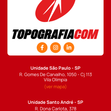
Unidade São Paulo - SP
R. Gomes De Carvalho, 1050 - Cj 113
Vila Olímpia
(ver mapa)
Unidade Santo André - SP
R. Dona Carlota, 378