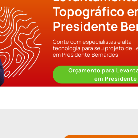
Topográfico 
Presidente Be
Conte com especialistas e alta
tecnologia para seu projeto de 
em Presidente Bernardes
Orçamento para Levant
em Presidente