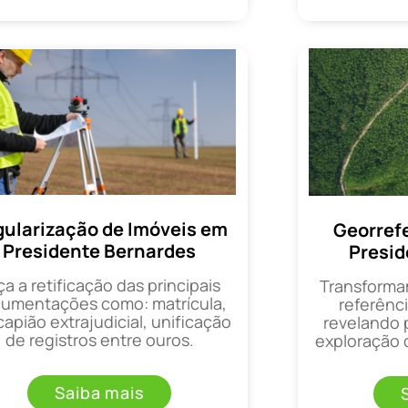
ularização de Imóveis em
Georref
Presidente Bernardes
Presid
ça a retificação das principais
Transforma
umentações como: matrícula,
referênci
apião extrajudicial, unificação
revelando 
de registros entre ouros.
exploração d
Saiba mais