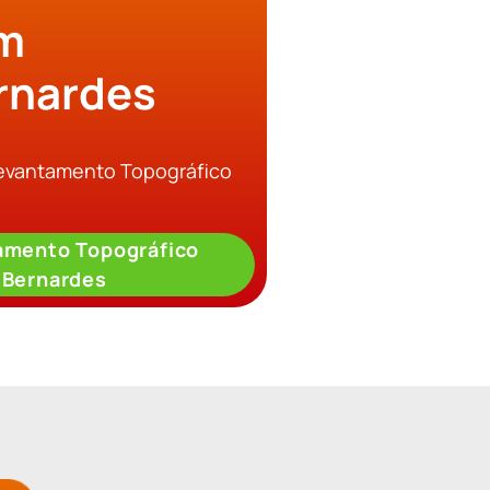
em
rnardes
Levantamento Topográfico
amento Topográfico
 Bernardes