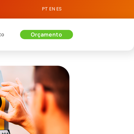
PT
EN
ES
Orçamento
to