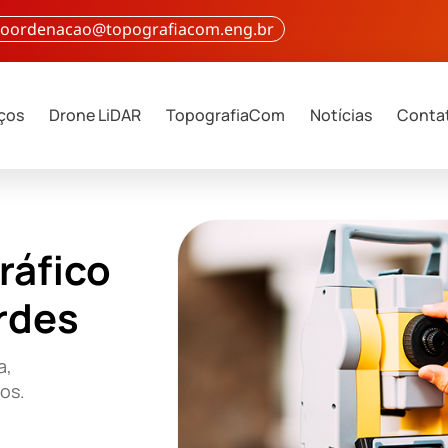
 coordenacao@topografiacom.eng.br
iços
Drone LiDAR
TopografiaCom
Notícias
Conta
ráfico
rdes
a,
ços.