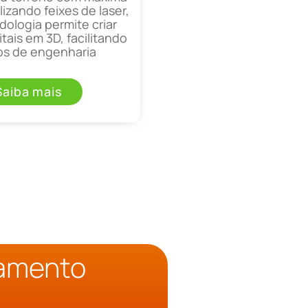
lizando feixes de laser,
ologia permite criar
tais em 3D, facilitando
os de engenharia
Saiba mais
çamento
o