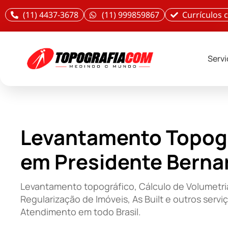
(11) 4437-3678
(11) 999859867
Currículos
Serv
Levantamento Topog
em Presidente Berna
Levantamento topográfico, Cálculo de Volumetri
Regularização de Imóveis, As Built e outros servi
Atendimento em todo Brasil.