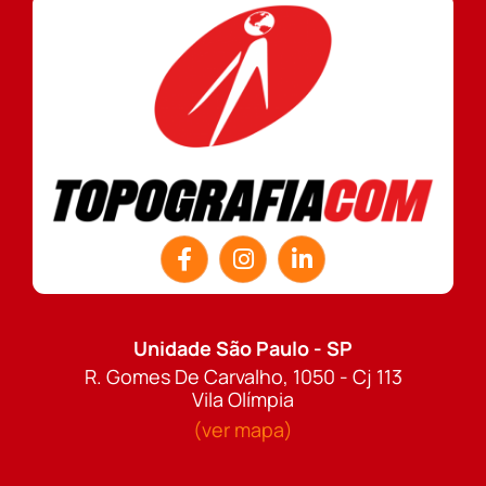
Unidade São Paulo - SP
R. Gomes De Carvalho, 1050 - Cj 113
Vila Olímpia
(ver mapa)