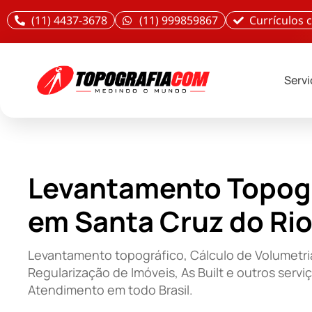
(11) 4437-3678
(11) 999859867
Currículos
Serv
Levantamento Topog
em Santa Cruz do Ri
Levantamento topográfico, Cálculo de Volumetri
Regularização de Imóveis, As Built e outros servi
Atendimento em todo Brasil.