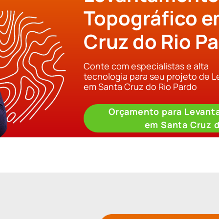
Topográfico e
Cruz do Rio P
Conte com especialistas e alta
tecnologia para seu projeto de 
em Santa Cruz do Rio Pardo
Orçamento para Levant
em Santa Cruz d