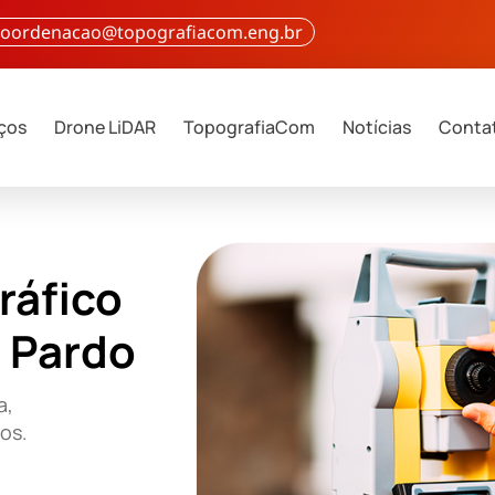
 coordenacao@topografiacom.eng.br
iços
Drone LiDAR
TopografiaCom
Notícias
Conta
ráfico
o Pardo
a,
ços.