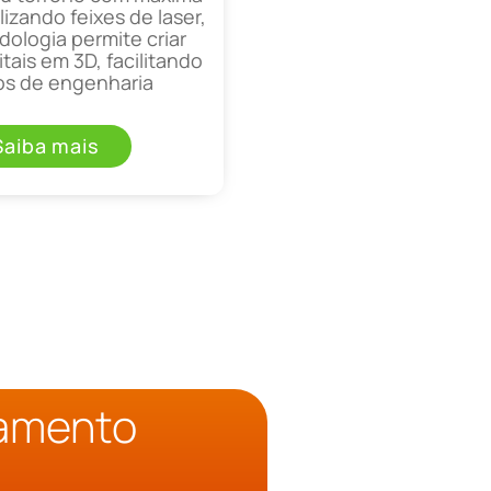
lizando feixes de laser,
ologia permite criar
tais em 3D, facilitando
os de engenharia
Saiba mais
çamento
o