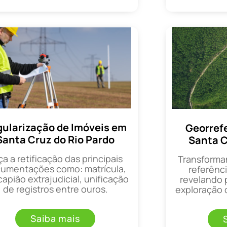
ularização de Imóveis em
Georref
Santa Cruz do Rio Pardo
Santa C
ça a retificação das principais
Transforma
umentações como: matrícula,
referênci
apião extrajudicial, unificação
revelando 
de registros entre ouros.
exploração d
Saiba mais