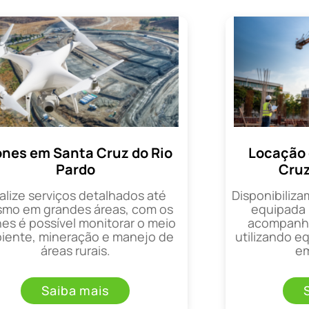
ones em Santa Cruz do Rio
Locação 
Pardo
Cruz
alize serviços detalhados até
Disponibiliza
mo em grandes áreas, com os
equipada 
es é possível monitorar o meio
acompanha
iente, mineração e manejo de
utilizando 
áreas rurais.
em
Saiba mais