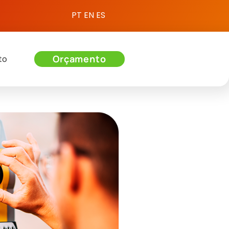
PT
EN
ES
Orçamento
to