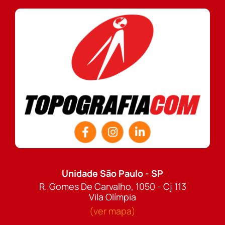
Unidade São Paulo - SP
R. Gomes De Carvalho, 1050 - Cj 113
Vila Olímpia
(ver mapa)