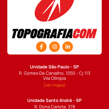
Unidade São Paulo - SP
R. Gomes De Carvalho, 1050 - Cj 113
Vila Olímpia
(ver mapa)
Unidade Santo André - SP
R. Dona Carlota, 378