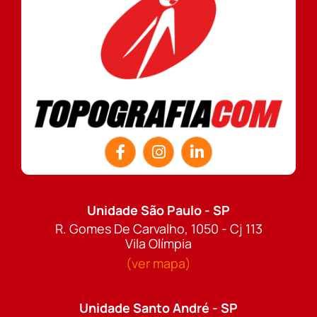
Unidade São Paulo - SP
R. Gomes De Carvalho, 1050 - Cj 113
Vila Olímpia
(ver mapa)
Unidade Santo André - SP