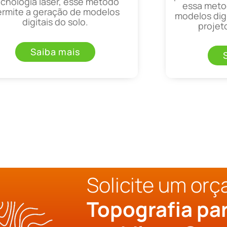
ecnologia laser, esse método
essa metod
ermite a geração de modelos
modelos digi
digitais do solo.
projet
Saiba mais
Solicite um or
Topografia pa