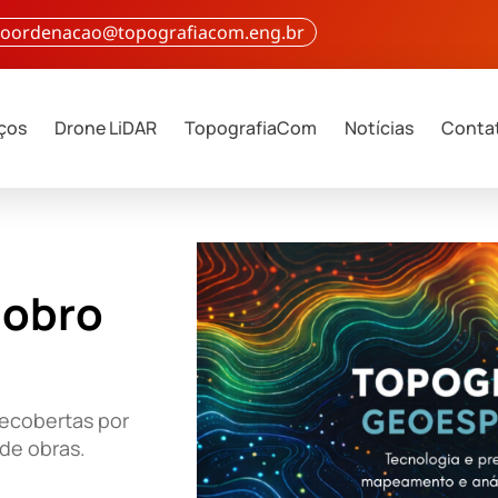
 coordenacao@topografiacom.eng.br
iços
Drone LiDAR
TopografiaCom
Notícias
Conta
dobro
ecobertas por
de obras.