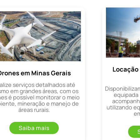
Locação 
Drones em Minas Gerais
alize serviços detalhados até
Disponibiliza
mo em grandes áreas, com os
equipada 
es é possível monitorar o meio
acompanha
iente, mineração e manejo de
utilizando 
áreas rurais.
em
Saiba mais