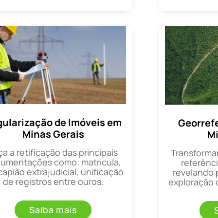
ularização de Imóveis em
Georref
Minas Gerais
Mi
ça a retificação das principais
Transforma
umentações como: matrícula,
referênci
apião extrajudicial, unificação
revelando 
de registros entre ouros.
exploração d
Saiba mais