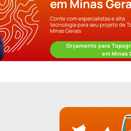
em Minas Gera
Conte com especialistas e alta
tecnologia para seu projeto de 
Minas Gerais
Orçamento para Topogr
em Minas 