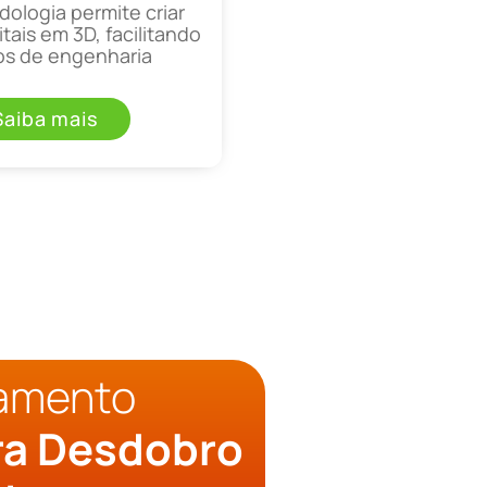
ologia permite criar
tais em 3D, facilitando
os de engenharia
Saiba mais
çamento
ra Desdobro