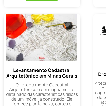
Levantamento Cadastral
Dro
Arquitetônico em Minas Gerais
A tec
O Levantamento Cadastral
o
Arquitetônico é um mapeamento
captu
detalhado das características físicas
do t
de um imóvel já construído. Ele
ra
fornece planta baixa, cortes e