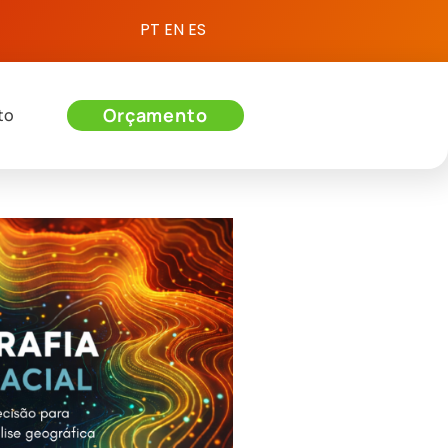
PT
EN
ES
Orçamento
to