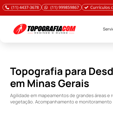
(11) 4437-3678
(11) 999859867
Currículos
Serv
Topografia para Des
em Minas Gerais
Agilidade em mapeamentos de grandes áreas e r
vegetação. Acompanhamento e monitoramento 