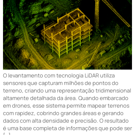
O levantamento com tecnologia LiDAR utiliza
sensores que capturam milhões de pontos do
terreno, criando uma representação tridimensional
altamente detalhada da área. Quando embarcado
em drones, esse sistema permite mapear terrenos
com rapidez, cobrindo grandes áreas e gerando
dados com alta densidade e precisão. O resultado
é uma base completa de informações que pode ser