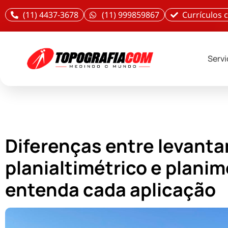
(11) 4437-3678
(11) 999859867
Currículos
Serv
Diferenças entre levant
planialtimétrico e planim
entenda cada aplicação