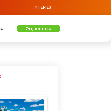
PT
EN
ES
Orçamento
to
s