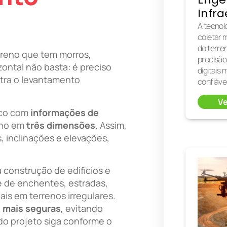
Infra
A tecnol
coletar 
do terre
rreno que tem morros,
precisão
ontal não basta: é preciso
digitais 
ntra o levantamento
confiávei
Ve
ico com
informações de
eno em
três dimensões
. Assim,
, inclinações e elevações,
 construção de edifícios e
 de enchentes, estradas,
iais em terrenos irregulares.
 mais seguras
, evitando
do projeto siga conforme o