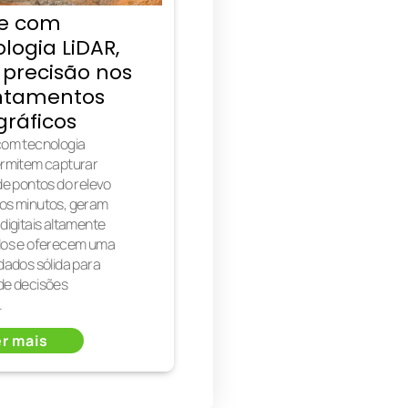
e com
logia LiDAR,
 precisão nos
ntamentos
gráficos
om tecnologia
rmitem capturar
de pontos do relevo
os minutos, geram
digitais altamente
dos e oferecem uma
dados sólida para
de decisões
.
r mais