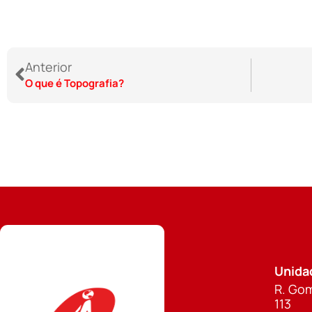
Anterior
O que é Topografia?
Unida
R. Gom
113