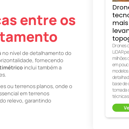
Dron
ças entre os
tecno
mais
leva
antamento
topo
Drones c
LiDAR pe
tá no nível de detalhamento do
milhões 
rizontalidade, fornecendo
em pouc
ltimétrico
inclui também a
modelos 
es.
detalha
base de 
les ou terrenos planos, onde o
tomada 
essencial em terrenos
técnicas
 do relevo, garantindo
Ve