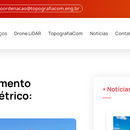
 coordenacao@topografiacom.eng.br
iços
Drone LiDAR
TopografiaCom
Notícias
Conta
amento
+ Notícia
étrico: