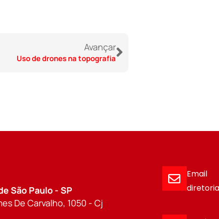
Avançar
Uso de drones na topografia
Email
diretor
de São Paulo - SP
es De Carvalho, 1050 - Cj