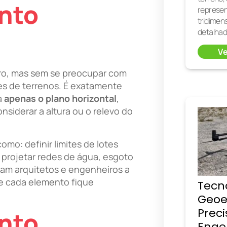
nto
represe
tridimen
detalhad
Ve
ro, mas sem se preocupar com
tes de terrenos. É exatamente
a
apenas o plano horizontal
,
nsiderar a altura ou o relevo do
omo: definir limites de lotes
 projetar redes de água, esgoto
dam arquitetos e engenheiros a
ue cada elemento fique
Tecn
Geoe
Prec
nto
Enge