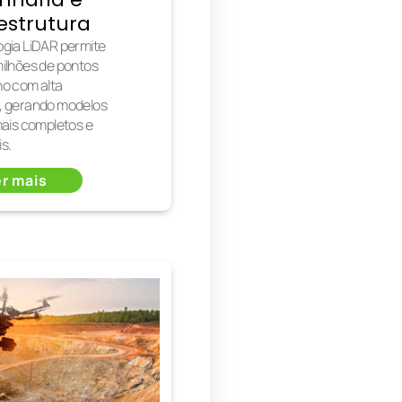
estrutura
ogia LiDAR permite
milhões de pontos
no com alta
, gerando modelos
mais completos e
s.
r mais