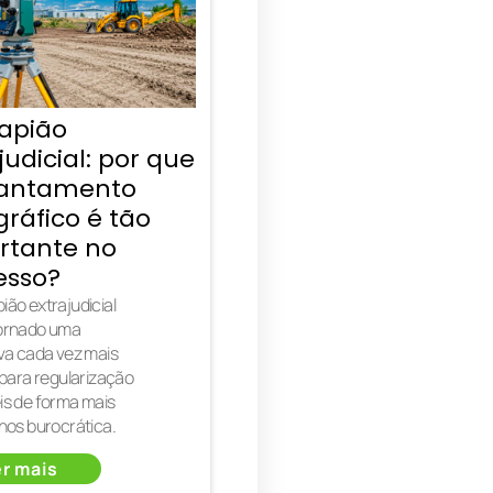
apião
judicial: por que
vantamento
ráfico é tão
rtante no
esso?
ião extrajudicial
tornado uma
iva cada vez mais
 para regularização
is de forma mais
enos burocrática.
r mais