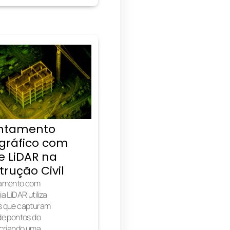
ntamento
gráfico com
e LiDAR na
rução Civil
tamento com
a LiDAR utiliza
s que capturam
de pontos do
 criando uma