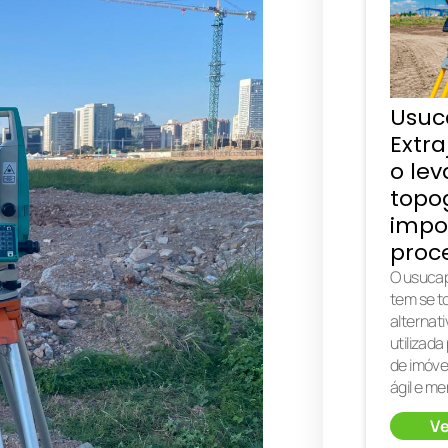
Usuc
Extra
o le
topog
impo
proc
O usucap
tem se 
alternat
utilizada
de imóve
ágil e m
Ve