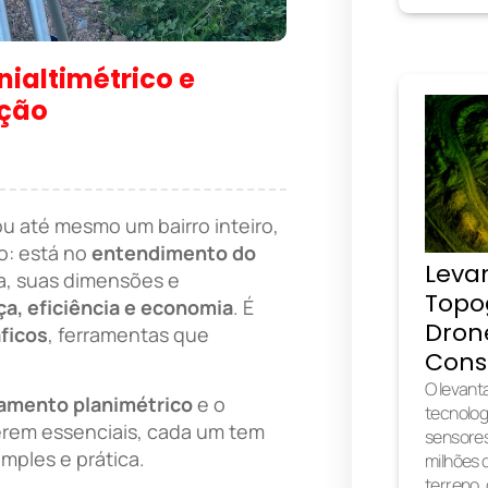
ialtimétrico e
ação
 até mesmo um bairro inteiro,
o: está no
entendimento do
Leva
a, suas dimensões e
Topo
a, eficiência e economia
. É
Dron
ficos
, ferramentas que
Const
O levan
amento planimétrico
e o
tecnologi
erem essenciais, cada um tem
sensore
mples e prática.
milhões 
terreno,