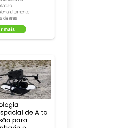
ntação
sional altamente
a da área.
r mais
ologia
spacial de Alta
isão para
nharia e