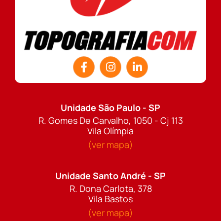
Unidade São Paulo - SP
R. Gomes De Carvalho, 1050 - Cj 113
Vila Olímpia
(ver mapa)
Unidade Santo André - SP
R. Dona Carlota, 378
Vila Bastos
(ver mapa)