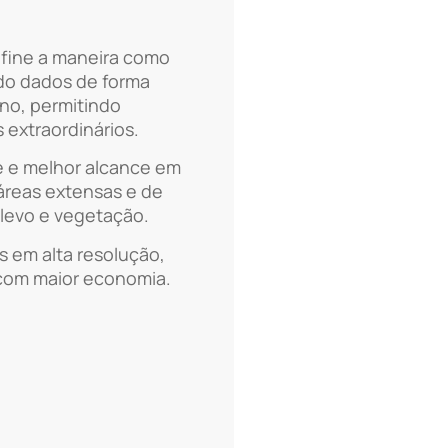
efine a maneira como
ndo dados de forma
eno, permitindo
 extraordinários.
e e melhor alcance em
áreas extensas e de
elevo e vegetação.
 em alta resolução,
 com maior economia.