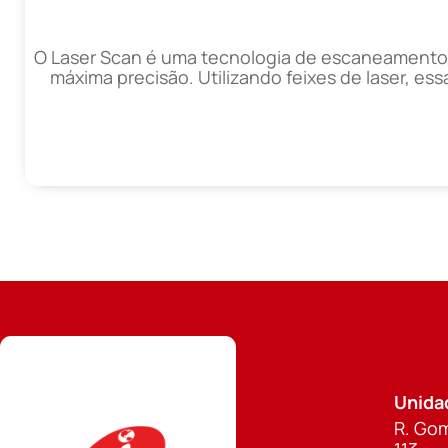
O Laser Scan é uma tecnologia de escaneamento 
máxima precisão. Utilizando feixes de laser, ess
Unida
R. Gom