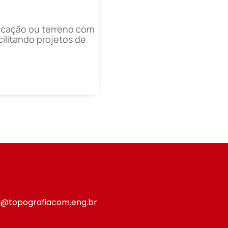
icação ou terreno com
cilitando projetos de
ia@topografiacom.eng.br