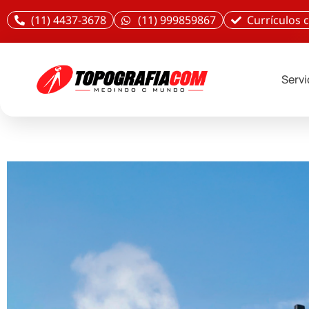
(11) 4437-3678
(11) 999859867
Currículos
Serv