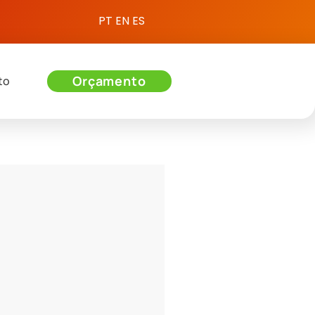
PT
EN
ES
Orçamento
to