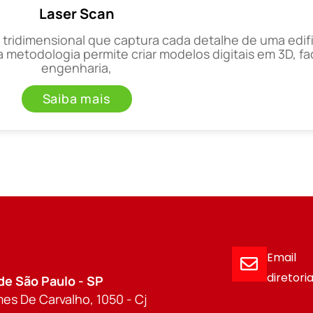
Laser Scan
tridimensional que captura cada detalhe de uma edif
a metodologia permite criar modelos digitais em 3D, fa
engenharia,
Saiba mais
Email
diretor
de São Paulo - SP
es De Carvalho, 1050 - Cj