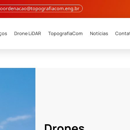
 coordenacao@topografiacom.eng.br
iços
Drone LiDAR
TopografiaCom
Notícias
Conta
Drones