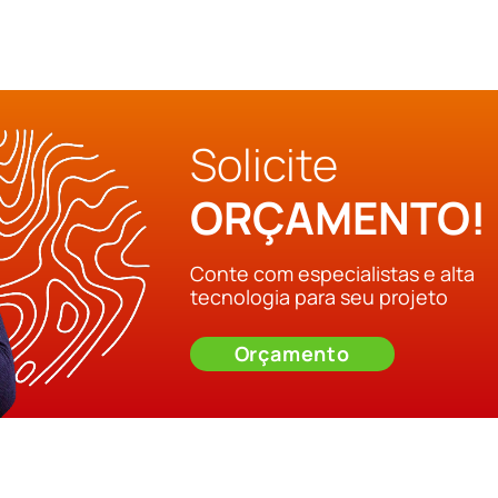
Solicite
ORÇAMENTO!
Conte com especialistas e alta
tecnologia para seu projeto
Orçamento