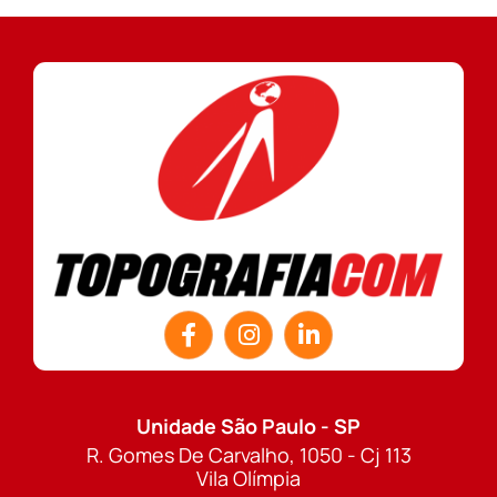
Unidade São Paulo - SP
R. Gomes De Carvalho, 1050 - Cj 113
Vila Olímpia