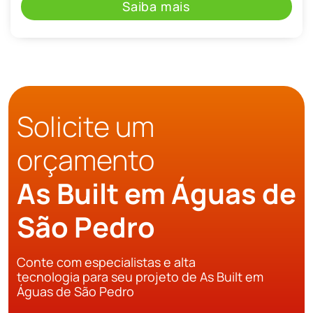
Saiba mais
Solicite um
orçamento
As Built em Águas de
São Pedro
Conte com especialistas e alta
tecnologia para seu projeto de As Built em
Águas de São Pedro