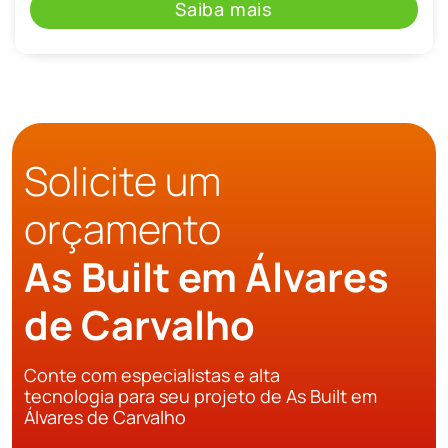
Saiba mais
Solicite um
orçamento
As Built em Álvares
de Carvalho
Conte com especialistas e alta
tecnologia para seu projeto de As Built em
Álvares de Carvalho