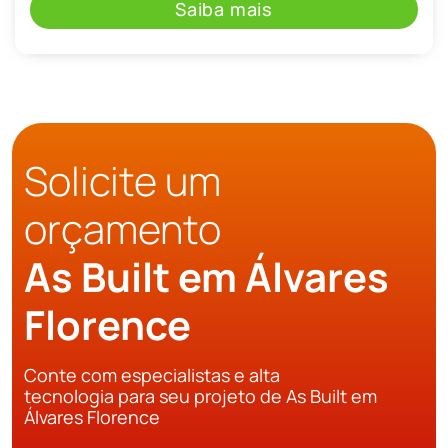
Saiba mais
Solicite um
orçamento
As Built em Álvares
Florence
Conte com especialistas e alta
tecnologia para seu projeto de As Built em
Álvares Florence