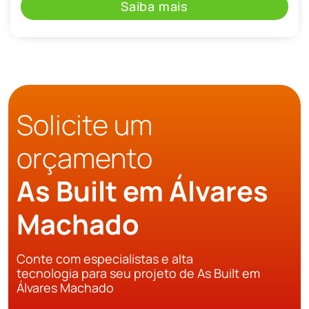
Saiba mais
Solicite um
orçamento
As Built em Álvares
Machado
Conte com especialistas e alta
tecnologia para seu projeto de As Built em
Álvares Machado