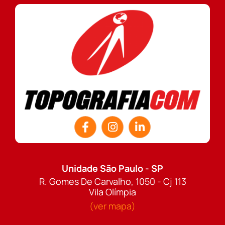
Unidade São Paulo - SP
R. Gomes De Carvalho, 1050 - Cj 113
Vila Olímpia
(ver mapa)