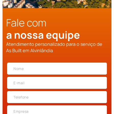
Fale com
a nossa equipe
Atendimento personalizado para o serviço de
As Built em Alvinlândia