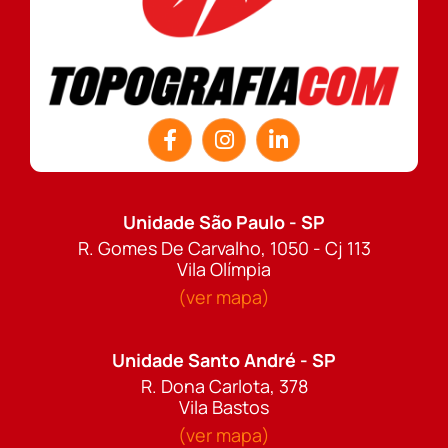
Unidade São Paulo - SP
R. Gomes De Carvalho, 1050 - Cj 113
Vila Olímpia
(ver mapa)
Unidade Santo André - SP
R. Dona Carlota, 378
Vila Bastos
(ver mapa)