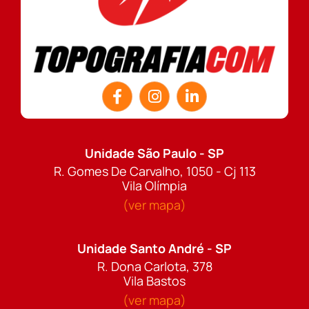
Unidade São Paulo - SP
R. Gomes De Carvalho, 1050 - Cj 113
Vila Olímpia
(ver mapa)
Unidade Santo André - SP
R. Dona Carlota, 378
Vila Bastos
(ver mapa)