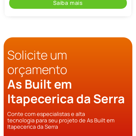
Saiba mais
Solicite um
orçamento
As Built em
Itapecerica da Serra
Conte com especialistas e alta
tecnologia para seu projeto de As Built em
Itapecerica da Serra