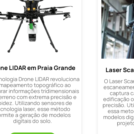
ne LIDAR em Praia Grande
Laser Sca
nologia Drone LIDAR revoluciona
O Laser Sca
 mapeamento topográfico ao
escaneament
rar informações tridimensionais
captura 
erreno com extrema precisão e
edificação 
pidez. Utilizando sensores de
precisão. Uti
ecnologia laser, esse método
essa metod
ermite a geração de modelos
modelos digi
digitais do solo.
projet