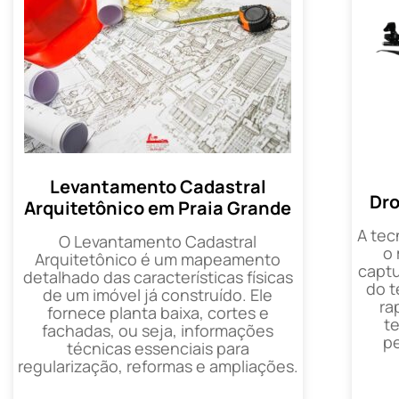
Levantamento Cadastral
Dro
Arquitetônico em Praia Grande
A tec
O Levantamento Cadastral
o
Arquitetônico é um mapeamento
captu
detalhado das características físicas
do t
de um imóvel já construído. Ele
ra
fornece planta baixa, cortes e
t
fachadas, ou seja, informações
p
técnicas essenciais para
regularização, reformas e ampliações.