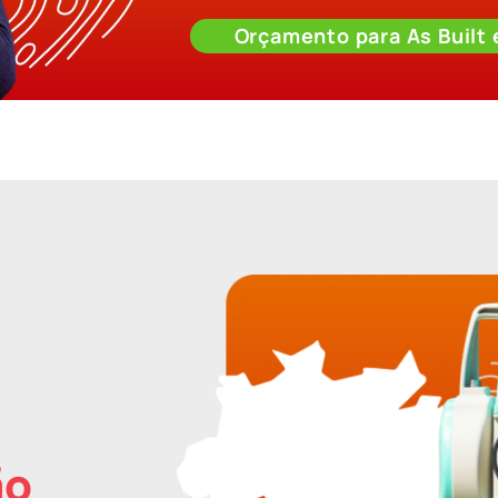
Orçamento para As Built
ão