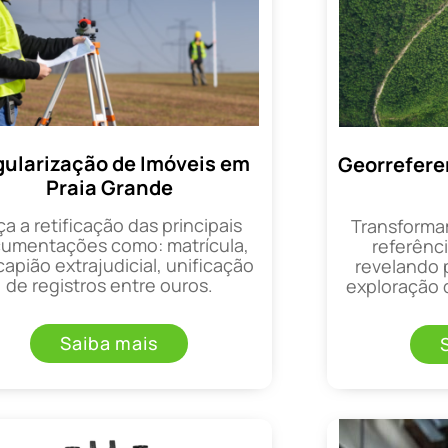
ularização de Imóveis em
Georrefere
Praia Grande
ça a retificação das principais
Transforma
umentações como: matrícula,
referênci
apião extrajudicial, unificação
revelando 
de registros entre ouros.
exploração d
Saiba mais