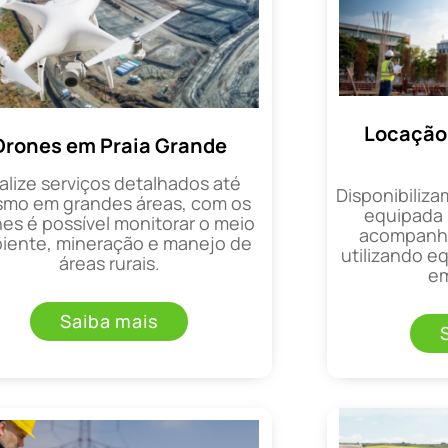
Locação 
Drones em Praia Grande
alize serviços detalhados até
Disponibiliza
mo em grandes áreas, com os
equipada 
es é possível monitorar o meio
acompanha
iente, mineração e manejo de
utilizando 
áreas rurais.
em
Saiba mais