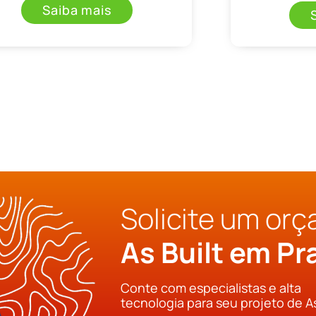
Saiba mais
Solicite um or
As Built em Pr
Conte com especialistas e alta
tecnologia para seu projeto de A