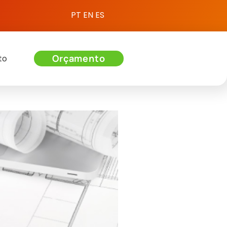
PT
EN
ES
Orçamento
to