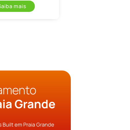
Saiba mais
çamento
aia Grande
s Built em Praia Grande