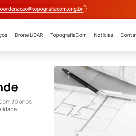
 coordenacao@topografiacom.eng.br
iços
Drone LiDAR
TopografiaCom
Notícias
Conta
ande
aCom 30 anos
alidade.