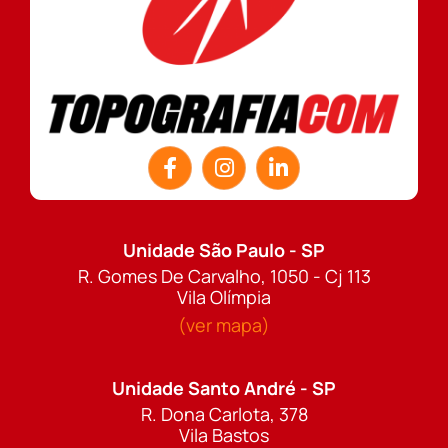
Unidade São Paulo - SP
R. Gomes De Carvalho, 1050 - Cj 113
Vila Olímpia
(ver mapa)
Unidade Santo André - SP
R. Dona Carlota, 378
Vila Bastos