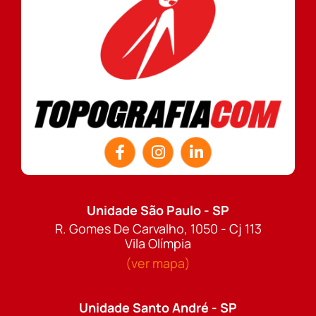
Unidade São Paulo - SP
R. Gomes De Carvalho, 1050 - Cj 113
Vila Olímpia
(ver mapa)
Unidade Santo André - SP