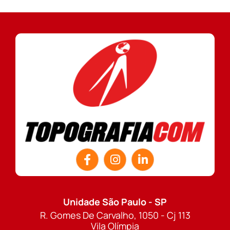
Unidade São Paulo - SP
R. Gomes De Carvalho, 1050 - Cj 113
Vila Olímpia