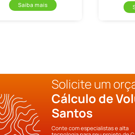
Saiba mais
Solicite um or
Cálculo de Vo
Santos
Conte com especialistas e alta
tecnologia para seu projeto de C