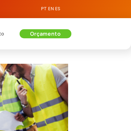
PT
EN
ES
Orçamento
to