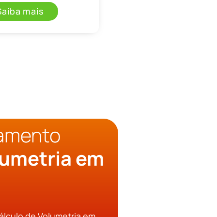
Saiba mais
çamento
lumetria em
álculo de Volumetria em