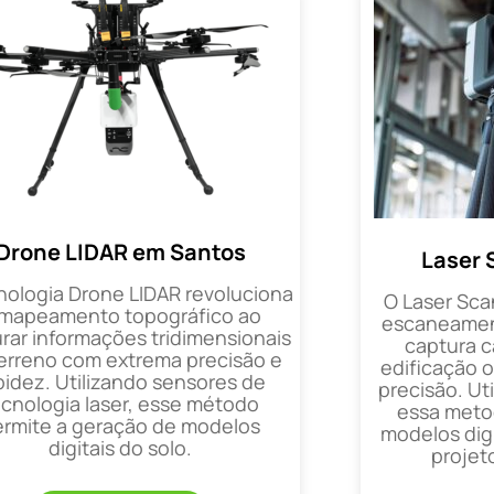
Drone LIDAR em Santos
Laser 
nologia Drone LIDAR revoluciona
O Laser Sca
 mapeamento topográfico ao
escaneament
rar informações tridimensionais
captura 
erreno com extrema precisão e
edificação 
pidez. Utilizando sensores de
precisão. Uti
ecnologia laser, esse método
essa metod
ermite a geração de modelos
modelos digi
digitais do solo.
projet