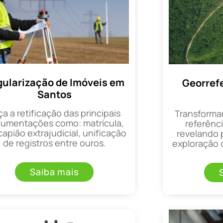
ularização de Imóveis em
Georref
Santos
ça a retificação das principais
Transforma
umentações como: matrícula,
referênci
apião extrajudicial, unificação
revelando 
de registros entre ouros.
exploração d
Saiba mais