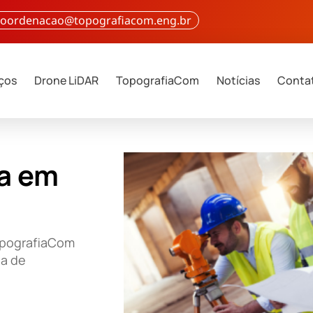
 coordenacao@topografiacom.eng.br
iços
Drone LiDAR
TopografiaCom
Notícias
Conta
ia em
TopografiaCom
ia de