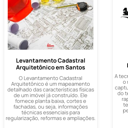
Levantamento Cadastral
Arquitetônico em Santos
A tec
O Levantamento Cadastral
o
Arquitetônico é um mapeamento
captu
detalhado das características físicas
do t
de um imóvel já construído. Ele
ra
fornece planta baixa, cortes e
t
fachadas, ou seja, informações
p
técnicas essenciais para
regularização, reformas e ampliações.