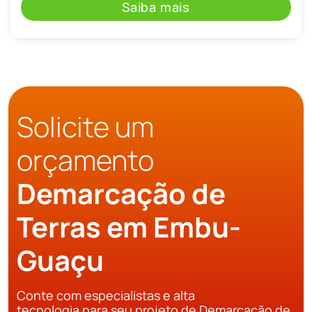
Saiba mais
Solicite um
orçamento
Demarcação de
Terras em Embu-
Guaçu
Conte com especialistas e alta
tecnologia para seu projeto de Demarcação de