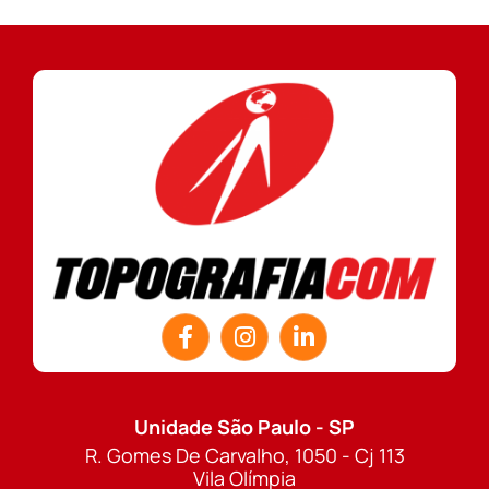
Unidade São Paulo - SP
R. Gomes De Carvalho, 1050 - Cj 113
Vila Olímpia