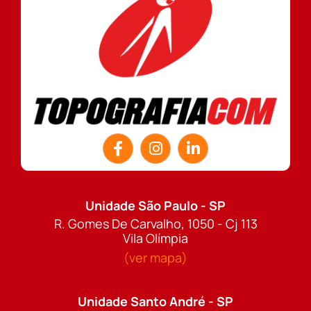
Unidade São Paulo - SP
R. Gomes De Carvalho, 1050 - Cj 113
Vila Olímpia
(ver mapa)
Unidade Santo André - SP