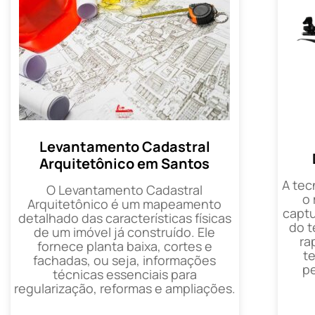
Levantamento Cadastral
Arquitetônico em Santos
A tec
O Levantamento Cadastral
o
Arquitetônico é um mapeamento
captu
detalhado das características físicas
do t
de um imóvel já construído. Ele
ra
fornece planta baixa, cortes e
t
fachadas, ou seja, informações
p
técnicas essenciais para
regularização, reformas e ampliações.