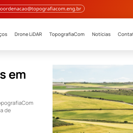
 coordenacao@topografiacom.eng.br
iços
Drone LiDAR
TopografiaCom
Notícias
Conta
as em
TopografiaCom
ia de