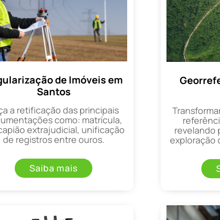
ularização de Imóveis em
Georref
Santos
ça a retificação das principais
Transforma
umentações como: matrícula,
referênci
apião extrajudicial, unificação
revelando 
de registros entre ouros.
exploração d
Saiba mais