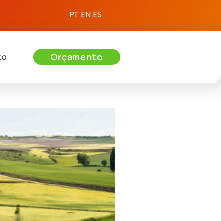
PT
EN
ES
Orçamento
to