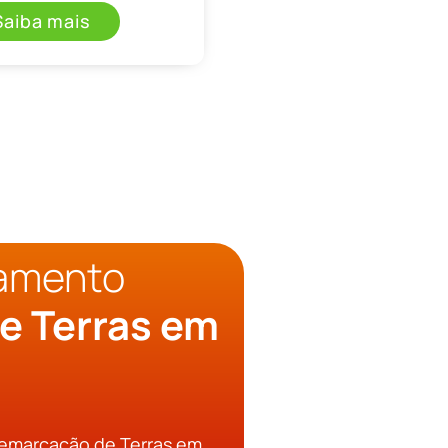
Saiba mais
çamento
e Terras em
Demarcação de Terras em