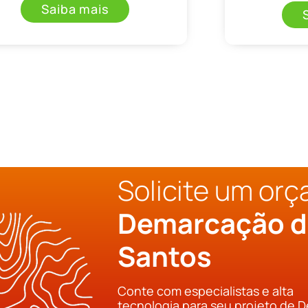
Saiba mais
Solicite um or
Demarcação d
Santos
Conte com especialistas e alta
tecnologia para seu projeto de 