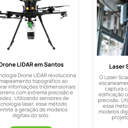
Drone LIDAR em Santos
Laser 
nologia Drone LIDAR revoluciona
O Laser Sca
 mapeamento topográfico ao
escaneament
rar informações tridimensionais
captura 
erreno com extrema precisão e
edificação 
pidez. Utilizando sensores de
precisão. Uti
ecnologia laser, esse método
essa metod
ermite a geração de modelos
modelos digi
digitais do solo.
projet