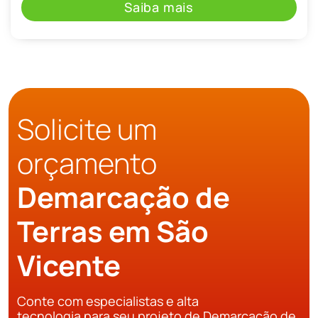
Saiba mais
Solicite um
orçamento
Demarcação de
Terras em São
Vicente
Conte com especialistas e alta
tecnologia para seu projeto de Demarcação de