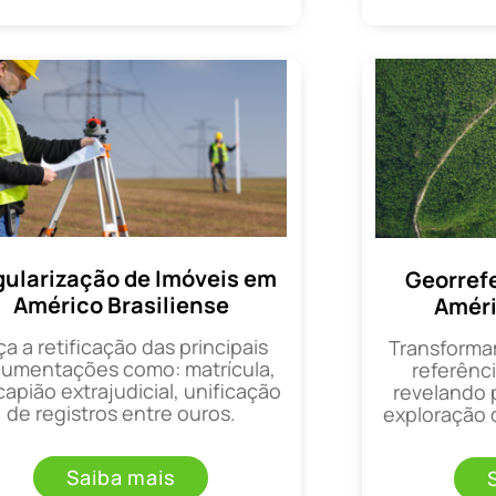
ularização de Imóveis em
Georref
Américo Brasiliense
Améri
ça a retificação das principais
Transforma
umentações como: matrícula,
referênci
apião extrajudicial, unificação
revelando 
de registros entre ouros.
exploração d
Saiba mais