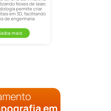
lizando feixes de laser,
ologia permite criar
tais em 3D, facilitando
os de engenharia
Saiba mais
çamento
pografia em