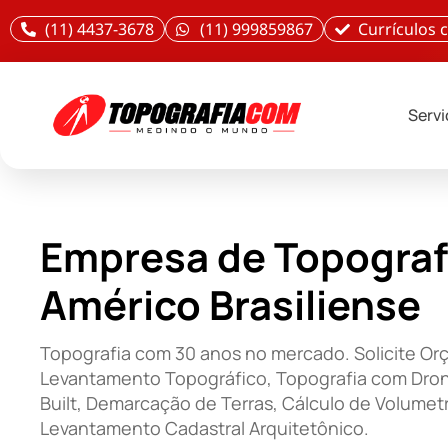
(11) 4437-3678
(11) 999859867
Currículos
Serv
Empresa de Topograf
Américo Brasiliense
Topografia com 30 anos no mercado. Solicite O
Levantamento Topográfico, Topografia com Dron
Built, Demarcação de Terras, Cálculo de Volumetr
Levantamento Cadastral Arquitetônico.