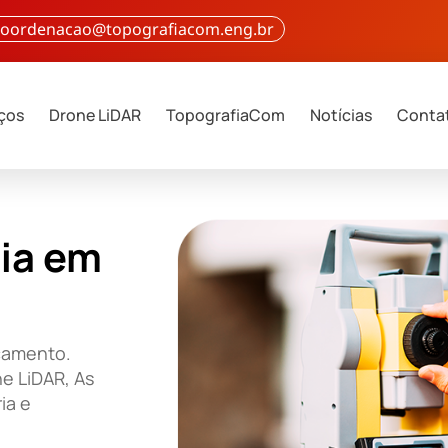
 coordenacao@topografiacom.eng.br
iços
Drone LiDAR
TopografiaCom
Notícias
Conta
ia em
rçamento.
e LiDAR, As
ia e