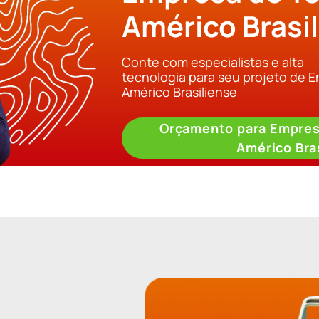
Américo Brasi
Conte com especialistas e alta
tecnologia para seu projeto de 
Américo Brasiliense
Orçamento para Empres
Américo Bra