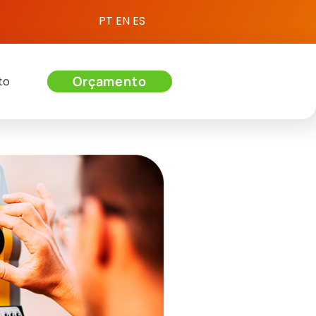
PT
EN
ES
Orçamento
to