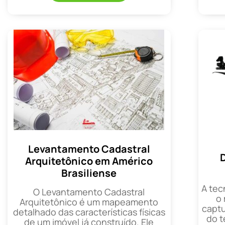
Levantamento Cadastral
Arquitetônico em Américo
Brasiliense
A tec
O Levantamento Cadastral
o
Arquitetônico é um mapeamento
captu
detalhado das características físicas
do t
de um imóvel já construído. Ele