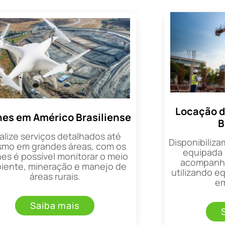
Locação d
es em Américo Brasiliense
B
alize serviços detalhados até
Disponibiliza
mo em grandes áreas, com os
equipada 
es é possível monitorar o meio
acompanha
iente, mineração e manejo de
utilizando 
áreas rurais.
em
Saiba mais