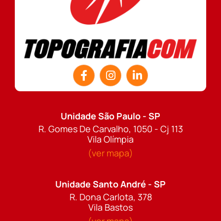
Unidade São Paulo - SP
R. Gomes De Carvalho, 1050 - Cj 113
Vila Olímpia
(ver mapa)
Unidade Santo André - SP
R. Dona Carlota, 378
Vila Bastos
(ver mapa)