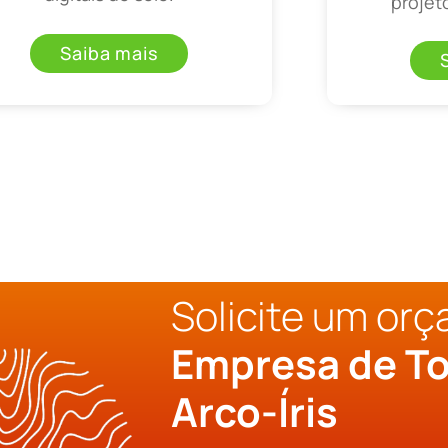
projet
Saiba mais
Solicite um or
Empresa de To
Arco-Íris