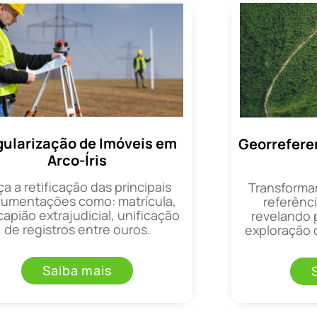
ularização de Imóveis em
Georrefere
Arco-Íris
ça a retificação das principais
Transforma
umentações como: matrícula,
referênci
apião extrajudicial, unificação
revelando 
de registros entre ouros.
exploração d
Saiba mais