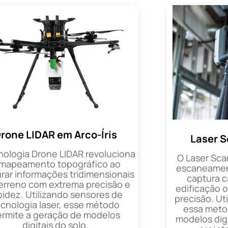
rone LIDAR em Arco-Íris
Laser S
nologia Drone LIDAR revoluciona
O Laser Sca
 mapeamento topográfico ao
escaneament
rar informações tridimensionais
captura 
erreno com extrema precisão e
edificação 
pidez. Utilizando sensores de
precisão. Uti
ecnologia laser, esse método
essa metod
ermite a geração de modelos
modelos digi
digitais do solo.