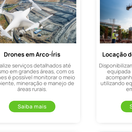
Drones em Arco-Íris
Locação d
alize serviços detalhados até
Disponibiliza
mo em grandes áreas, com os
equipada 
es é possível monitorar o meio
acompanha
iente, mineração e manejo de
utilizando 
áreas rurais.
em
Saiba mais