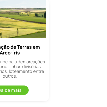
ção de Terras em
Arco-Íris
principais demarcações
eno, linhas divisórias,
rios, loteamento entre
outros.
Saiba mais