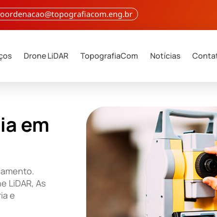
 coordenacao@topografiacom.eng.br
iços
Drone LiDAR
TopografiaCom
Notícias
Conta
ia em
rçamento.
e LiDAR, As
ia e