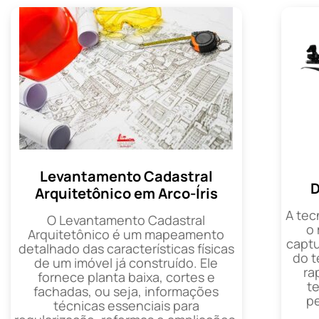
Levantamento Cadastral
D
Arquitetônico em Arco-Íris
A tec
O Levantamento Cadastral
o
Arquitetônico é um mapeamento
captu
detalhado das características físicas
do t
de um imóvel já construído. Ele
ra
fornece planta baixa, cortes e
t
fachadas, ou seja, informações
p
técnicas essenciais para