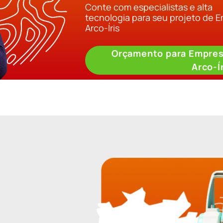
Conte com especialistas e alta
tecnologia para seu projeto de 
Arco-Íris
Orçamento para Empres
Arco-Í