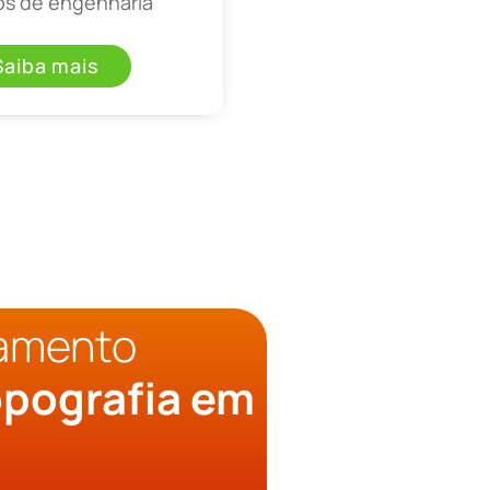
os de engenharia
Saiba mais
çamento
pografia em