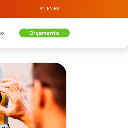
PT
EN
ES
Orçamento
to