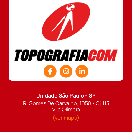
Unidade São Paulo - SP
R. Gomes De Carvalho, 1050 - Cj 113
Vila Olímpia
(ver mapa)