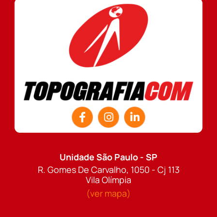
Unidade São Paulo - SP
R. Gomes De Carvalho, 1050 - Cj 113
Vila Olímpia
(ver mapa)