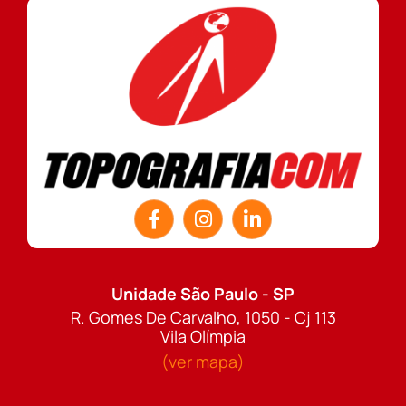
Unidade São Paulo - SP
R. Gomes De Carvalho, 1050 - Cj 113
Vila Olímpia
(ver mapa)