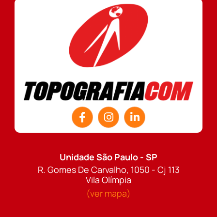
Unidade São Paulo - SP
R. Gomes De Carvalho, 1050 - Cj 113
Vila Olímpia
(ver mapa)