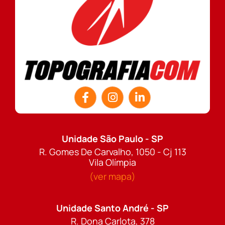
Unidade São Paulo - SP
R. Gomes De Carvalho, 1050 - Cj 113
Vila Olímpia
(ver mapa)
Unidade Santo André - SP
R. Dona Carlota, 378