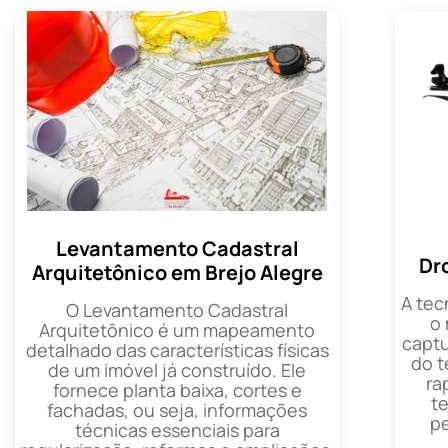
Levantamento Cadastral
Dr
Arquitetônico em Brejo Alegre
A tec
O Levantamento Cadastral
o
Arquitetônico é um mapeamento
captu
detalhado das características físicas
do t
de um imóvel já construído. Ele
ra
fornece planta baixa, cortes e
t
fachadas, ou seja, informações
p
técnicas essenciais para