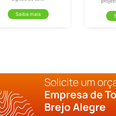
projet
Saiba mais
Solicite um or
Empresa de To
Brejo Alegre