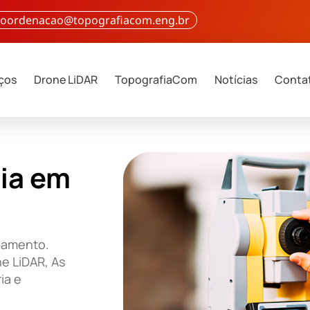
 coordenacao@topografiacom.eng.br
iços
Drone LiDAR
TopografiaCom
Notícias
Conta
ia em
rçamento.
e LiDAR, As
ia e