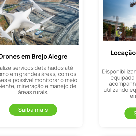
Locação 
Drones em Brejo Alegre
alize serviços detalhados até
Disponibiliza
mo em grandes áreas, com os
equipada 
es é possível monitorar o meio
acompanha
iente, mineração e manejo de
utilizando 
áreas rurais.
em
Saiba mais