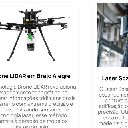
one LIDAR em Brejo Alegre
Laser Sc
nologia Drone LIDAR revoluciona
O Laser Sca
 mapeamento topográfico ao
escaneament
rar informações tridimensionais
captura 
erreno com extrema precisão e
edificação 
pidez. Utilizando sensores de
precisão. Uti
ecnologia laser, esse método
essa metod
ermite a geração de modelos
modelos digi
digitais do solo.