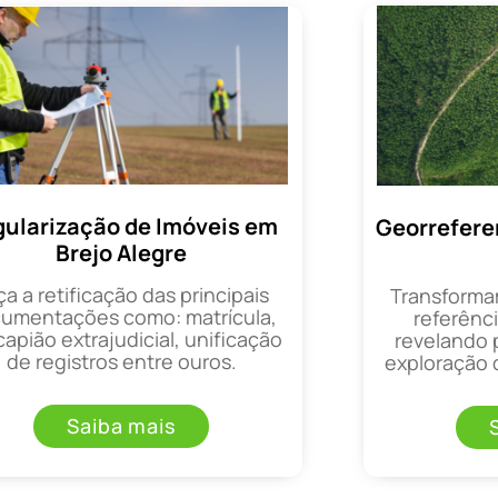
ularização de Imóveis em
Georrefere
Brejo Alegre
ça a retificação das principais
Transforma
umentações como: matrícula,
referênci
apião extrajudicial, unificação
revelando 
de registros entre ouros.
exploração d
Saiba mais