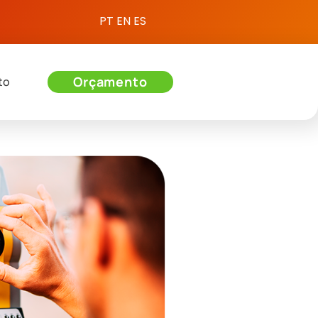
PT
EN
ES
Orçamento
to