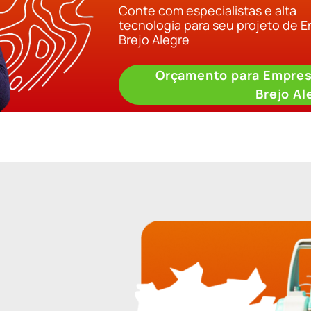
Conte com especialistas e alta
tecnologia para seu projeto de 
Brejo Alegre
Orçamento para Empres
Brejo Al