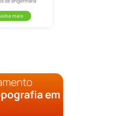
os de engenharia
Saiba mais
çamento
pografia em