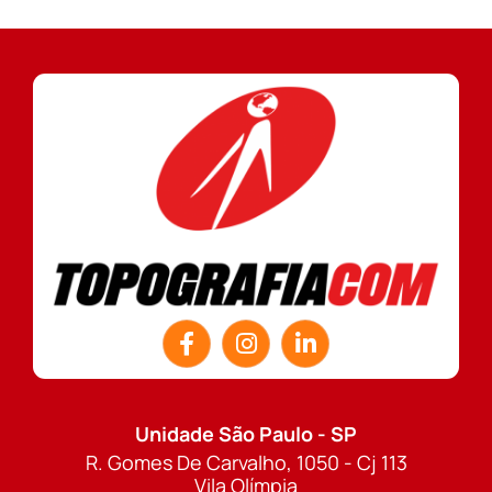
Unidade São Paulo - SP
R. Gomes De Carvalho, 1050 - Cj 113
Vila Olímpia