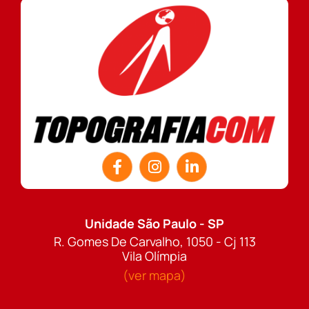
Unidade São Paulo - SP
R. Gomes De Carvalho, 1050 - Cj 113
Vila Olímpia
(ver mapa)