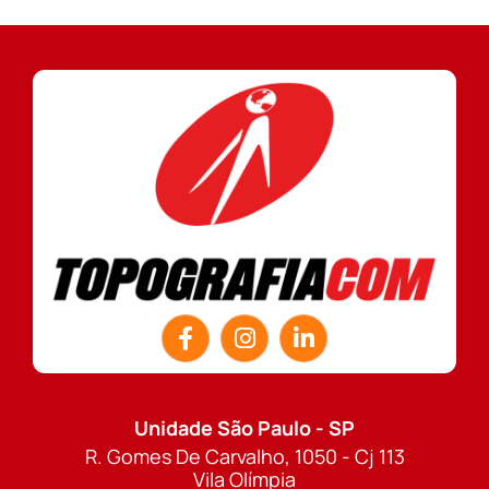
Unidade São Paulo - SP
R. Gomes De Carvalho, 1050 - Cj 113
Vila Olímpia