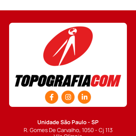
Unidade São Paulo - SP
R. Gomes De Carvalho, 1050 - Cj 113