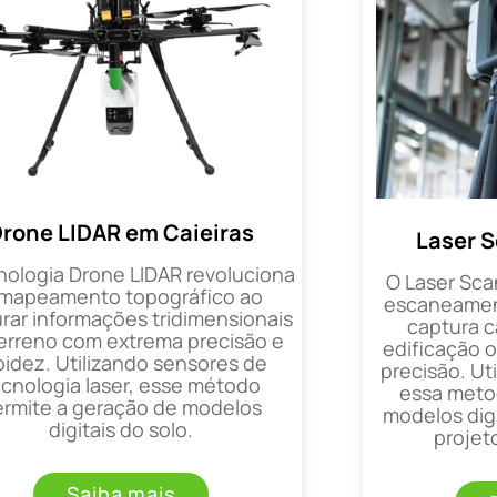
rone LIDAR em Caieiras
Laser S
nologia Drone LIDAR revoluciona
O Laser Sca
 mapeamento topográfico ao
escaneament
rar informações tridimensionais
captura 
erreno com extrema precisão e
edificação 
pidez. Utilizando sensores de
precisão. Uti
ecnologia laser, esse método
essa metod
ermite a geração de modelos
modelos digi
digitais do solo.
projet
Saiba mais