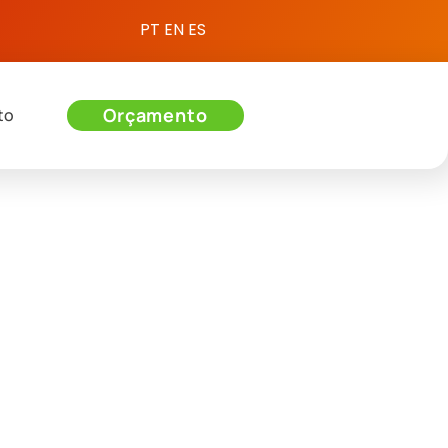
PT
EN
ES
Orçamento
to