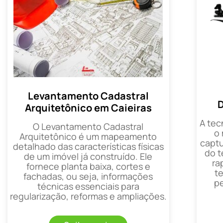
Levantamento Cadastral
D
Arquitetônico em Caieiras
A tec
O Levantamento Cadastral
o
Arquitetônico é um mapeamento
captu
detalhado das características físicas
do t
de um imóvel já construído. Ele
ra
fornece planta baixa, cortes e
t
fachadas, ou seja, informações
p
técnicas essenciais para
regularização, reformas e ampliações.