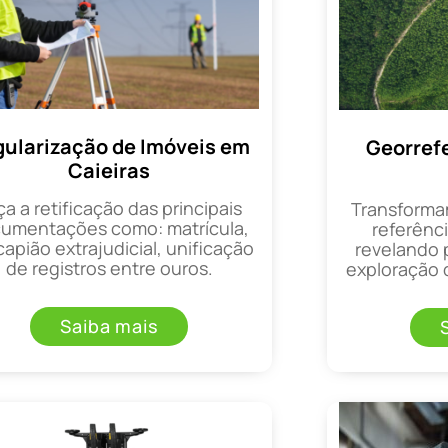
ularização de Imóveis em
Georref
Caieiras
ça a retificação das principais
Transforma
umentações como: matrícula,
referênci
apião extrajudicial, unificação
revelando 
de registros entre ouros.
exploração d
Saiba mais