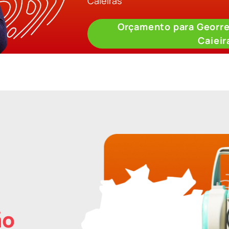
Caieiras
Orçamento para Georr
Caieir
ão