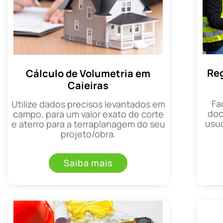
Reg
Cálculo de Volumetria em
Caieiras
Fa
Utilize dados precisos levantados em
doc
campo, para um valor exato de corte
usuc
e aterro para a terraplanagem do seu
projeto/obra.
Saiba mais