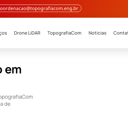
 coordenacao@topografiacom.eng.br
iços
Drone LiDAR
TopografiaCom
Notícias
Conta
o em
TopografiaCom
ia de