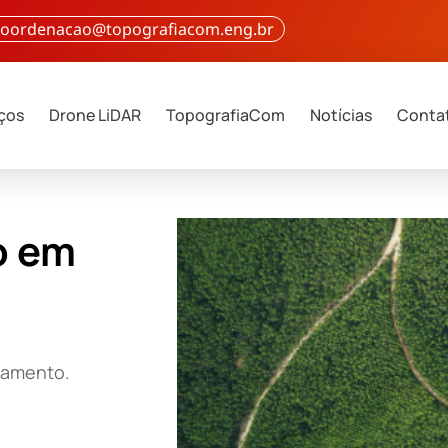
 coordenacao@topografiacom.eng.br
iços
Drone LiDAR
TopografiaCom
Notícias
Conta
o em
çamento.