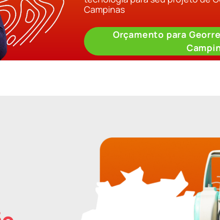
Campinas
Orçamento para Georr
Campi
ão