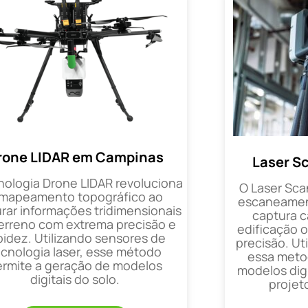
rone LIDAR em Campinas
Laser S
nologia Drone LIDAR revoluciona
O Laser Sca
 mapeamento topográfico ao
escaneament
rar informações tridimensionais
captura 
erreno com extrema precisão e
edificação 
pidez. Utilizando sensores de
precisão. Uti
ecnologia laser, esse método
essa metod
ermite a geração de modelos
modelos digi
digitais do solo.
projet