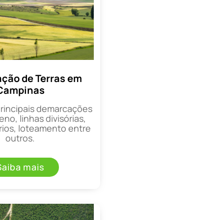
ção de Terras em
Campinas
principais demarcações
eno, linhas divisórias,
rios, loteamento entre
outros.
Saiba mais