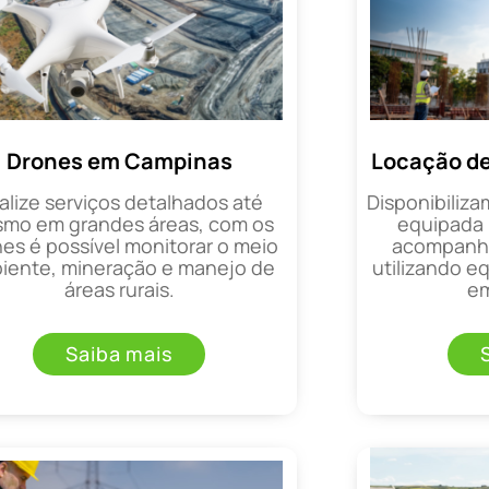
Drones em Campinas
Locação d
alize serviços detalhados até
Disponibiliza
mo em grandes áreas, com os
equipada 
es é possível monitorar o meio
acompanha
iente, mineração e manejo de
utilizando 
áreas rurais.
em
Saiba mais