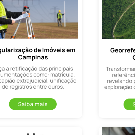
ularização de Imóveis em
Georref
Campinas
ça a retificação das principais
Transforma
umentações como: matrícula,
referênci
apião extrajudicial, unificação
revelando 
de registros entre ouros.
exploração d
Saiba mais