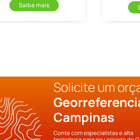
Saiba mais
Solicite um or
Georreferenc
Campinas
Conte com especialistas e alta
tecnologia para seu projeto de 