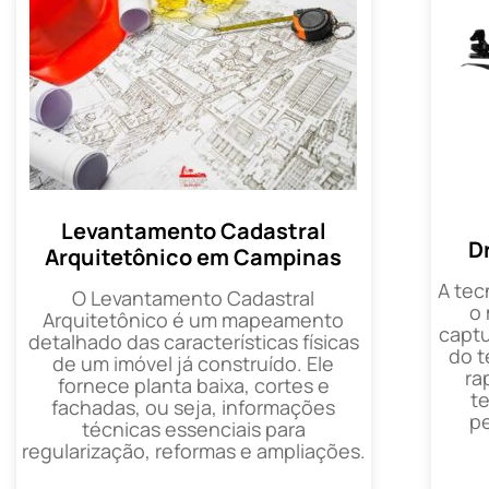
Levantamento Cadastral
D
Arquitetônico em Campinas
A tec
O Levantamento Cadastral
o
Arquitetônico é um mapeamento
captu
detalhado das características físicas
do t
de um imóvel já construído. Ele
ra
fornece planta baixa, cortes e
t
fachadas, ou seja, informações
p
técnicas essenciais para
regularização, reformas e ampliações.