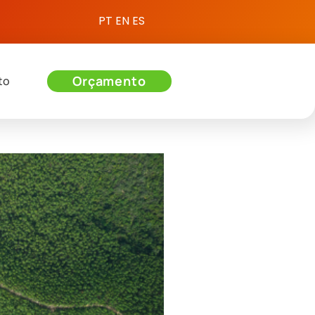
PT
EN
ES
Orçamento
to